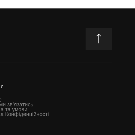
ти
с
ми звʼязатись
а та умови
а Конфіденційності