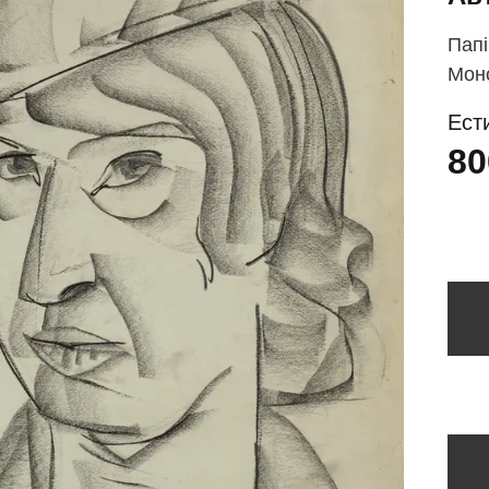
Папі
Моно
Ест
80