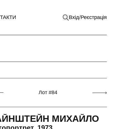
ТАКТИ
Вхід
/
Реєстрація
Лот
#
84
АЙНШТЕЙН МИХАЙЛО
топортрет
.
1973