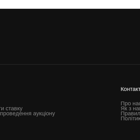
Контак
Про на
ти ставку
Як з на
проведення аукціону
Правил
Політик