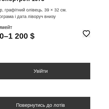
р, графітний олівець. 39 × 32 см.
грама і дата ліворуч внизу
имейт
0–1 200
$
Увійти
Повернутись до лотів